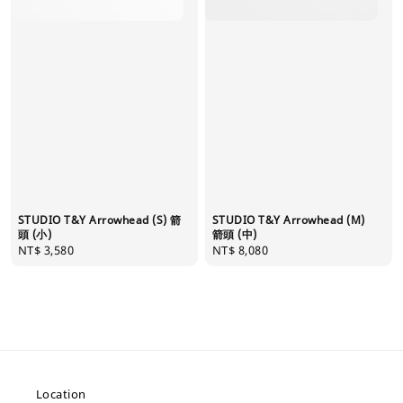
STUDIO T&Y Arrowhead (S) 箭
STUDIO T&Y Arrowhead (M)
頭 (小)
箭頭 (中)
Regular
NT$ 3,580
Regular
NT$ 8,080
price
price
Location