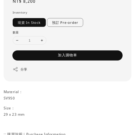
Regular
NT$ 8,200
price
Inventory
現貨 In Stock
預訂 Pre-order
數量
加入購物車
分享
Material：
SV950
Size：
29 x 23 mm
:: 購買說明｜Purchase Information