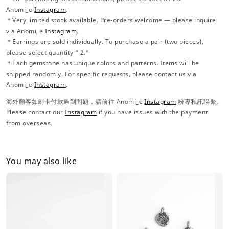
Anomi_e
Instagram
.
＊Very limited stock available. Pre-orders welcome — please inquire
via Anomi_e
Instagram
.
＊Earrings are sold individually. To purchase a pair (two pieces),
please select quantity “ 2.”
＊Each gemstone has unique colors and patterns. Items will be
shipped randomly. For specific requests, please contact us via
Anomi_e
Instagram
.
海外顧客如刷卡付款遇到問題，請前往 Anomi_e
Instagram
粉專私訊聯繫。
Please contact our
Instagram
if you have issues with the payment
from overseas.
You may also like