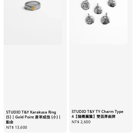
STUDIO T&Y TY Charm Type
STUDIO T&Y Karakusa Ring
4【隨機圖騰】雙面厚銀牌
(S) | Gold Point 唐草戒指 (小) |
Regular
NT$ 2,600
點金
Regular
NT$ 13,600
price
price