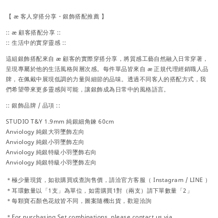
【 æ 客人穿搭分享・銀飾搭配推薦 】
:: æ 顧客搭配分享 ::
:: 生活中的實穿靈感 ::
這組銀飾搭配來自 æ 顧客的實際穿搭分享，將質感工藝自然融入日常穿著，
呈現專屬於他的生活風格與層次感。每件單品皆來自 æ 正規代理經銷職人品
牌，在佩戴中展現低調的力量與細節的品味。透過不同客人的搭配方式，我
們希望帶來更多靈感與可能，讓銀飾成為日常中的風格語言。
:: 銀飾品牌 / 品項 ::
STUDIO T&Y 1.9mm 純銀細角鍊 60cm
Anviology 純銀大羽墜飾左向
Anviology 純銀小羽墜飾左向
Anviology 純銀特級小羽墜飾右向
Anviology 純銀特級小羽墜飾左向
＊極少量現貨，
如欲購買或查詢售價，請洽官方
客服（
Instagram / LINE ）
＊耳環數量以「1支」為單位，如需購買1對（兩支）請下單數量「2」
＊每顆寶石顏色花紋皆不同，圖案隨機出貨，歡迎洽詢
＊For purchasing Set combinations, please contact us via