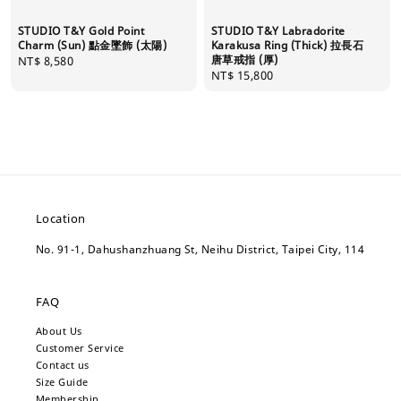
STUDIO T&Y Gold Point
STUDIO T&Y Labradorite
Charm (Sun) 點金墜飾 (太陽)
Karakusa Ring (Thick) 拉長石
唐草戒指 (厚)
Regular
NT$ 8,580
Regular
NT$ 15,800
price
price
Location
No. 91-1, Dahushanzhuang St, Neihu District, Taipei City, 114
FAQ
About Us
Customer Service
Contact us
Size Guide
Membership